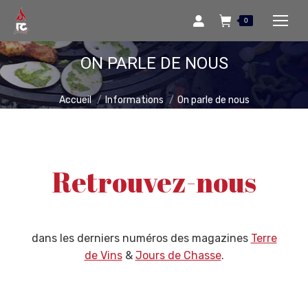
0
ON PARLE DE NOUS
Vous êtes ici :
Accueil
Informations
On parle de nous
Retrouvez-nous
dans les derniers numéros des magazines
Terre
de Vins
&
Jours de Chasse
.