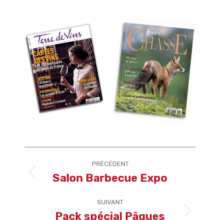
Navigation
PRÉCÉDENT
article
Salon Barbecue Expo
Article
précédent
:
SUIVANT
Pack spécial Pâques
Article