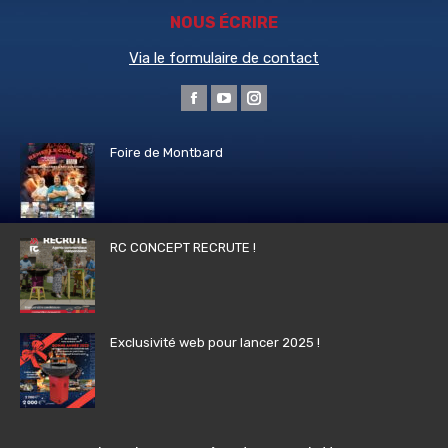
NOUS ÉCRIRE
Via le formulaire de contact
Trouvez nous sur :
La
La
La
page
page
page
Foire de Montbard
Facebook
YouTube
Instagram
s'ouvre
s'ouvre
s'ouvre
dans
dans
dans
une
une
une
RC CONCEPT RECRUTE !
nouvelle
nouvelle
nouvelle
fenêtre
fenêtre
fenêtre
Exclusivité web pour lancer 2025 !