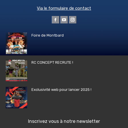
Via le formulaire de contact
Trouvez nous sur :
La
La
La
page
page
page
Foire de Montbard
Facebook
YouTube
Instagram
s'ouvre
s'ouvre
s'ouvre
dans
dans
dans
une
une
une
RC CONCEPT RECRUTE !
nouvelle
nouvelle
nouvelle
fenêtre
fenêtre
fenêtre
Exclusivité web pour lancer 2025 !
Inscrivez vous à notre newsletter