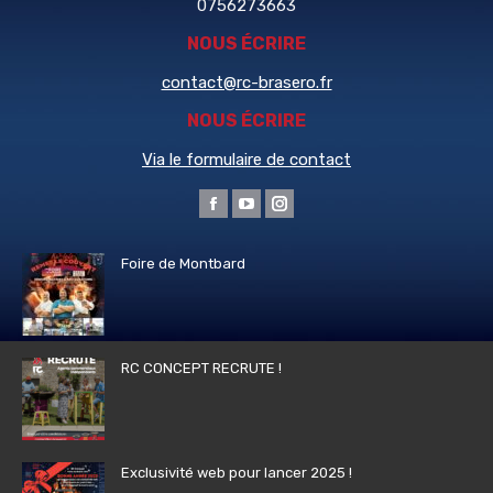
0756273663
NOUS ÉCRIRE
contact@rc-brasero.fr
NOUS ÉCRIRE
Via le formulaire de contact
Trouvez nous sur :
La
La
La
page
page
page
Foire de Montbard
Facebook
YouTube
Instagram
s'ouvre
s'ouvre
s'ouvre
dans
dans
dans
une
une
une
RC CONCEPT RECRUTE !
nouvelle
nouvelle
nouvelle
fenêtre
fenêtre
fenêtre
Exclusivité web pour lancer 2025 !