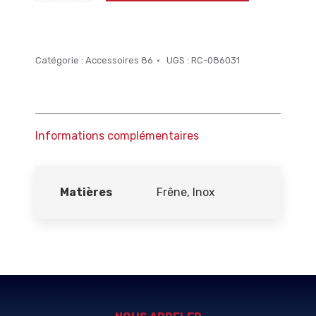
Tablettes
86,
lot
Catégorie :
Accessoires 86
UGS :
RC-086031
de
2
Informations complémentaires
Matières
Frêne, Inox