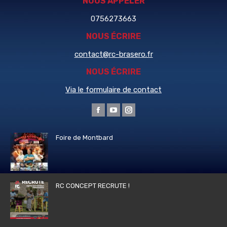
NOUS APPELER
0756273663
NOUS ÉCRIRE
contact@rc-brasero.fr
NOUS ÉCRIRE
Via le formulaire de contact
Trouvez nous sur :
La
La
La
page
page
page
Foire de Montbard
Facebook
YouTube
Instagram
s'ouvre
s'ouvre
s'ouvre
dans
dans
dans
une
une
une
RC CONCEPT RECRUTE !
nouvelle
nouvelle
nouvelle
fenêtre
fenêtre
fenêtre